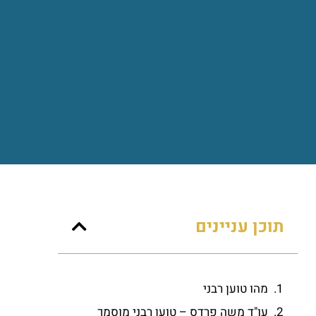
תוכן עניינים
מהו טוען רבני
עו"ד משה פרדס – טוען רבני מוסמך