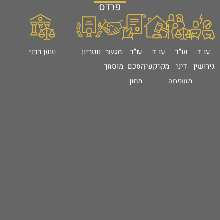
פרדס
ד
עו"ד
עו"ד
עו"ד
מגשר
נוטריון
טוען רבני
שין
דיני
מקרקעין
הסכם
מוסמך
משפחה
ממון