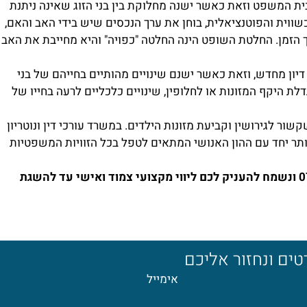
ית המשפט וזאת כאשר ישנה מחלוקת בין בני הזוג שאינה ניתנת
וית והפוטנציאלית, בוחן את ערך הנכסים שיש בידי האב והאם,
הזמן. החלטת השופט הינה החלטה "כפויה" והיא מחייבת את האב
יון מחדש, וזאת כאשר ישנם שינויים מהותיים בחייהם של בני
לת היקף המזונות או לחלופין, שינויים כלכליים לרעה בחייו של
ר לגירושין וקביעת מזונות הילדים. במשרד עורכי דין ונוטריון
ותר יחד עם ההון האנושי המתאים לטפל בכל הזוויות המשפטיות
אתם מוזמנים ליצור עמנו קשר במספר 077-7784688 ונשמח להעניק לכם ליווי מקצועי צמוד ואישי עד להשגת
ים ונחזור אליכם
אימייל