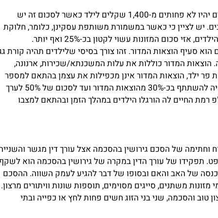
הפסיקה בישראל כיום קובעת כי דמי המזונות הבסיסיים יהיו לא פחותים מ-1,400 שקלים לילד כאשר לסכום זה יש
נים. יש לציין כי כאשר במשמורת משותפת עסקינן, כלומר, חלוקת
 אזי סכום המזונות עשוי לקטון בכ-25% ואף יותר.
הוא סעיף הוצאות המדור. זהו צורך בסיסי שלילדים תהיה קורת גג
ה. הוצאות המדור כוללות את עלות המשכנתא/שכירות, ארנונה,
ות פר ילד, הוצאות המדור אינן מכפילות את עצמן בהתאם למספר
הילדים במשפחה. למשל, כאשר לאב ילד אחד, עליו יהיה להשתתף בכ-30% מהוצאות המדור ועד לסכום של 50% לערך
"פ רמת החיים לה הורגלו הילדים במהלך הזמן ובהתאם למצבו
ח וחתימה של הסכם גירושין בהסכמה אצל עורך דין מגשר והשנייה,
. תפקידו של עורך הדין במקרה של גירושין בהסכמה הוא לשקף
ההכנסה של האב והאם ובסופו של דבר להגיע לעמק השווה. ההסכם
 מזונות משתנים, סייגים מסוימים, תוספות שונות וויתורים מרצון.
טוב והסכמה, שני בני הזוג חשים פחות לחץ או כפייה ובתי