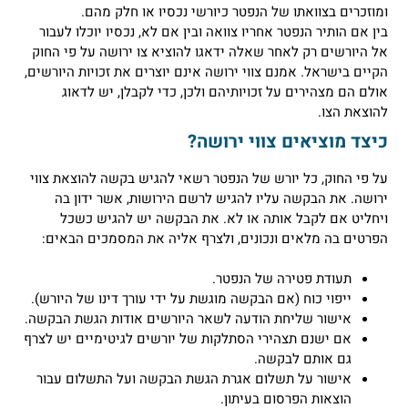
זכרים בצוואתו של הנפטר כיורשי נכסיו או חלק מהם.
 אם הותיר הנפטר אחריו צוואה ובין אם לא, נכסיו יוכלו לעבור
 היורשים רק לאחר שאלה ידאגו להוציא צו ירושה על פי החוק
ים בישראל. אמנם צווי ירושה אינם יוצרים את זכויות היורשים,
ם הם מצהירים על זכויותיהם ולכן, כדי לקבלן, יש לדאוג
וצאת הצו.
צד מוציאים צווי ירושה?
 פי החוק, כל יורש של הנפטר רשאי להגיש בקשה להוצאת צווי
ושה. את הבקשה עליו להגיש לרשם הירושות, אשר ידון בה
חליט אם לקבל אותה או לא. את הבקשה יש להגיש כשכל
רטים בה מלאים ונכונים, ולצרף אליה את המסמכים הבאים:
תעודת פטירה של הנפטר.
ייפוי כוח (אם הבקשה מוגשת על ידי עורך דינו של היורש).
אישור שליחת הודעה לשאר היורשים אודות הגשת הבקשה.
אם ישנם תצהירי הסתלקות של יורשים לגיטימיים יש לצרף
גם אותם לבקשה.
אישור על תשלום אגרת הגשת הבקשה ועל התשלום עבור
הוצאות הפרסום בעיתון.