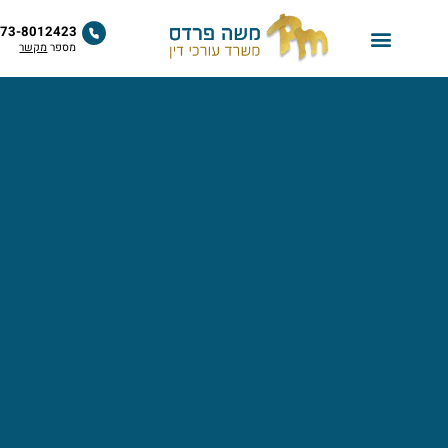
לתוכן
073-8012423
מספר
מקשר