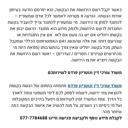
שר יקבל רשם הירושות את הבקשה, הוא יפרסם הודעה בעיתון
דות הגשתה. הודעה זו מטרתה לאפשר לכל אדם שמעוניין –
תנגד למתן צו הירושה. מי שמעוניין להתנגד צריך להעביר בקשת
נגדות לרשם הירושות, ולנמק מדוע הוא מתנגד. הרשם יבחן את
שתו ויחליט אם יש בה טעם אם לאו. אם אין התנגדויות או
רשם דוחה את אלה שהוגשו, ואם האפוטרופוס הכללי שמקבל
תק מכל בקשה יחליט שאין צורך בהתערבותו (מפאת היות מי
יורשים קטינים / חסויים / נעדרים) – יאשר רשם הירושות את
קשה ויוציא את צו הירושה.
רד עורכי דין ונוטריון פרדס לשירותכם
ד עורכי דין ונוטריון
פרדס
מתמחה בתחום של הגשת בקשות
וצאת צווי ירושה, וישמח לספק לכם ליווי משפטי צמוד לאורך
 הדרך. צוות המשרד זמין לשירותכם ויפעל בדרכים המקובלות
ל פי ניסיונו רב השנים, על מנת להשיג את אישור הבקשה כמה
ותר מהר.
לת מידע נוסף ולקביעת פגישה חייגו 077-7784688