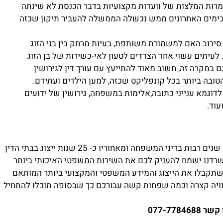
מרות המלצות של וועדות מקצועיות בדבר הכנסת לא שינתה
ק בימים האחרונים ממש נכשלה הממשלה להעביר תיקון שכזה
 סירוב האם למשמורת משותפת, בעיות מרחק בין בני הזוג
. לעיתים עשוי אחד הצדדים לטעון לאי-כשירות של בן הזוג
במקרה זה, חשוב מאוד להתייעץ עם עורך דין לגירושין
ובה ביותר בכל קונפליקט שכזה, למען הילדים ועתידם.
לדוגמא ענייני כתובה,אלימות במשפחה, גירושין של ידועים
עוד.
מתמחה מזה שנים רבות בדיני המשפחה ומאחוריו כ- 25 שנות ייצוג בבתי הדין
זרחיים. משרדנו ישמח להעניק לכם את השירות המשפטי האיכותי ביותר
 שתקבלו את הייצוג והמידע המשפטי והמקצועי ביותר המותאם
וויה קצרה וכמה שפחות קשה עבורכם כך שבסופה תוכלו להתחיל
077-77