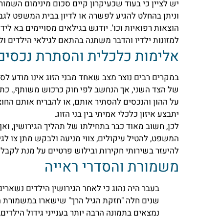
יש לציין כי בעוד שכעיקרון קיים סכום מינימום השמור 
וניתן בהחלט להגיע לפשרה או לדיון בבית המשפט לגבי
הוצאות רפואיות וכו'. יודגש בגילאים מסויימים בא ל
למזונות ילדיו והדבר משתנה בהתאם לגילאי הילדים ולפי
אלימות כלכלית והסתרת נכסים
במקרים רבים נוצר מצב שאחד מבני הזוג אינו מודע לס
של הצד השני, אך הנחשב לפי חוק כרכוש משותף,. כתו
על ההון והנכסים להסתיר אותם, או להבריח אותם הח
יתבצע איזון כלכלי אמיתי בין בני הזוג.
לכן, חשוב מאוד כבר בתחילתו של תהליך הגירושין, ואף 
המשפט, להטיל עיקולים, צווי מניעה ולבקש מתן צו לג
להיעזר בשירותי חקירות ובילוש פרטיים על מנת לקבל
משמורת והסדרי ראייה
שנים חלה "חזקת הגיל הרך" שישארו במשמורת האם
נמצאים בתמונה הרבה יותר בענייני גידול הילדים