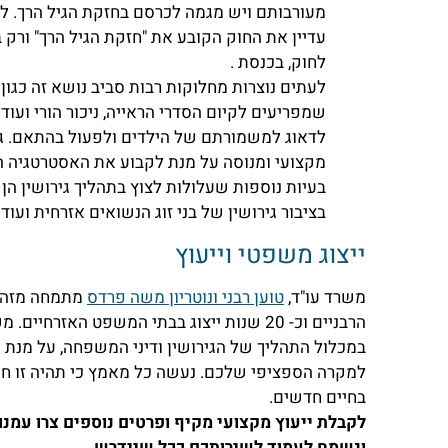
מעורבותם ויש מגמה לכרסם בחזקת הגיל הרך. ל
עדיין את החוק הקובע את "חזקת הגיל הרך" ור
לחוק, בכנסת .
לעתים נוצרות מחלוקות רבות סביב נושא זה כגון
שמפריעים לקיום הסדרי הראייה, ניכור הורי ועוד
לדאוג למשמורתם של הילדים ולפעול בהתאם. גם 
מקצועי ומנוסה על מנת לקבוע את האסטרטגיה הט
בעיות נוספות שעלולות לצוץ בתהליך גירושין הן 
בציבור גירושין של בני זוג הנשואים אזרחית ועודו
ייצוג משפטי וייעוץ
משרד עו"ד,
טוען רבני ונוטריון משה פרדס
הרבניים וכ- 20 שנות ייצוג בבתי המשפט הא
במכלול התהליך של הגירושין ודיני המשפחה, על מנת
למקרה הספציפי שלכם. נעשה כל מאמץ כי תהיה זו ח
בחיים חדשים.
לקבלת ייעוץ מקצועי מקיף ופרטים נוספים צרו עמנו קשר 84688
ונשמח לעמוד לשירותכם ככל שיידרש.