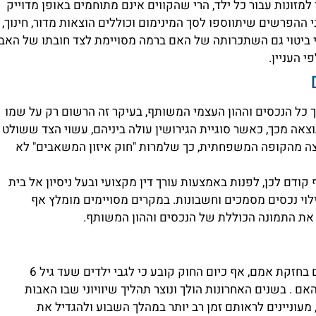
למזונות עבור כל ילד, הרי שהקווים אינם מתוחמים באופן מדוייק
 ההפרשים שיתווספו לסך המינימום וכוללים הוצאות מדור, חינוך,
ידי ביטוי גם השתכרותה של האם ברמה מסויימת לצד חובתו של האב
 העניין.
ך כל הנכסים וההון העצמי המשותף, בעיקר זה הרשום רק על שמו
צאה מכך, כאשר סוגיית הגירושין עולה ביניהם, עשוי הצד ששולט
וצה מהקופה המשפחתית, כך שלמרות "חוק איזון המשאבים" לא
קודם לכן, לפנות באמצעות עורך דין מקצועי ובעל ניסיון אל בית
ילוי נכסים מסמכים וחשבונות. במקרים מסויימים מומלץ אף
 את התמונה הכוללת של הנכסים וההון המשותף.
בעבר היה נהוג כי לאחר הגירושין הילדים נשארים בחזקת אמם, אף כיום החוק קובע כי לגבי ילדים שעד גיל 6
 . בשנים האחרונות הולך ונוצר תהליך שיוויוני שבו האבות
, מעוניינים לראותם זמן רב יותר במהלך השבוע ולהגדיל את