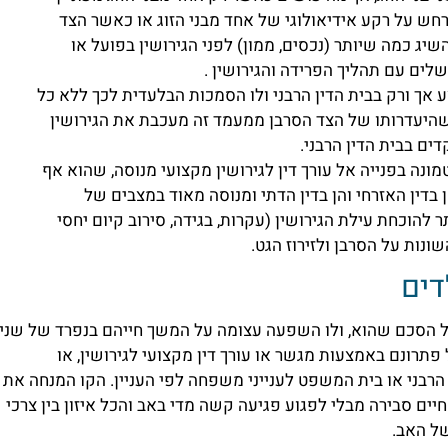
ש על רקע אידיאולוגי של אחד מבני הזוג או כאשר הצד
 כמה שיותר (נכסים, ממון) לפני הגירושין בפועל או
לים עם תהליך הפרידה והגירושין .
אך ורק בבית הדין הרבני ולו הסמכות הבלעדית לכך ללא כל
 שהיעדרותו של הצד הסרבן ממעמד זה מעכבת את הגירושין
ם בבית הדין הרבני.
ונה בפנייה אל עורך דין לגירושין מקצועי מנוסה, שהוא אף
 בדין האזרחי והן בדין הדתי ומנוסה מאוד במצבים של
 להוכחת עילת הגירושין (עקרות, בגידה, סירוב קיום יחסי
נות על הסרבן ולזירוז הגט.
דים
בכל הסכם שהוא, ולו השפעה עצומה על המשך חייהם בנפרד של שני
ל פתרונם באמצעות מגשר או עורך דין מקצועי לגירושין, או
רבני או בית המשפט לענייני משפחה לפי העניין. הקו המנחה את
ים סבירה מבלי לפגוע פגיעה קשה מדי באב והכל איזון בין צרכי
ל האב.