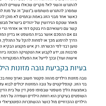
להתגרש והשני לא? מקרים שכאלו עשויים להתרח
שמסרב להתגרש משתמש ב"נשק" זה על מנת להשיג
כאשר אחד מבני הזוג באמת ובתמים לא מוכן להש
מאחר שטקס הגירושין של יהודים בישראל מבוצע 
קשר עם נישואיהם היו בטקס דתי או אזרחי הרי
גם אם ההסכם אושר בבית המשפט או בדיון המקדי
הדרך להימנע מכך או לפחות להקל על התהליך, טמ
טוען רבני לפי הכשרתו. רק איש מקצוע הבקיא הן
סרבנות גט, ידע לקבוע את הטקטיקה הנכונה ביותר
אישות ועוד) ובכך לייעל את הפעלת הסנקציות השו
בעיות בקביעת גובה מזונות היל
גובה מזונות הילדים מהווה פקטור חשוב וארוך טווח 
בני הזוג. קונפליקטים על גובה המזונות יכולים לבוא ע
באמצעות הליך משפטי שבסופו פסק דין של בית הדין ה
השופטים בעיקרון הוא רווחת הילדים ושמירה על רמת חי
הילדים ההכרחיים מול כושר ההשתכרות הפוטנציאלי ש