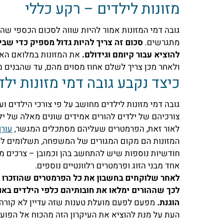
מזונות לילדים – רקע כללי
גובה דמי המזונות אמור להיות שווה לסכום הכספי שהא
מתגרשים.
סכום זה צריך להיות גדול מספיק כדי ש
להוציא עבור קיומם וגידולם.
ולאחר מכן צריך לשלם אחוז מסוים מהם, עד שהבנים מגיעים לגיל 21 והב
כיצד נקבע גובה דמי מזונות ילד
גובה דמי מזונות לילדים מחושב על פי צורכי הילדים ו
צורכיהם של ילדים להורים אמידים שונים מאלה של יל
לאור זאת, הפרמטרים שעליהם מסתכלים המגשר,
עורך
המזונות הם מקום המגורים של המשפחה, תשלומים למוס
חודשיות נוספות שיש להתחשב בהן וכמובן – צרכים מי
אחד מבני הזוג ופרמטרים רלוונטיים נוספים.
לאחר שלוקחים בחשבון את כל הפרמטרים שהוזכרו 
לכך שההורים ימלאו את חובותיהם כלפי הילדים באו
הוגנת.
מפעם לפעם מועלת טענות שזה עדיין לא קורה בפ
העת על מנת להוציא את העיקרון הזה מהכוח אל הפועל 