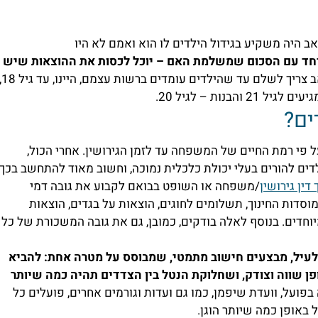
ב היה משקיע בגידול הילדים לו הוא ואמם לא היו
ביחד עם הסכום שמשלמת האם – יוכל לכסות את ההוצאות שיש
את המזונות במלואם האב צריך לשלם עד שהילדים עומדים ברש
נות – לגיל 20.
ים?
על פי רמת החיים של המשפחה עד לזמן הגירושין. אחרי הכול,
דים להורים בעלי יכולת כלכלית נמוכה, וחשוב מאוד להתחשב בכך.
 דין גירושין
/משפחה או השופט בבואם לקבוע את גובה דמי
דות החינוך, תשלומים לחוגים, הוצאות על בגדים, הוצאות
וחדים. בנוסף לאלה בודקים, כמובן, גם את גובה המשכורת של כל
לעיל, מבצעים חישוב מתמטי, שמבוסס על מטרה אחת: להביא
פן שווה וצודק, ושחלוקת הנטל בין הצדדים תהיה כמה שיותר
ועל, וועדת שיפמן, כמו גם ועדות וגורמים אחרים, פועלים כל
באופן כמה שיותר הוגן.