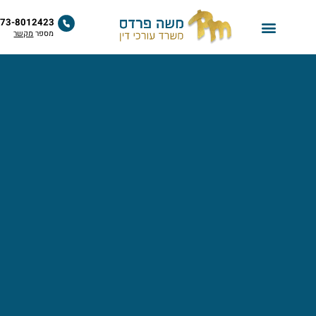
לתוכן
073-8012423
מספר
מקשר