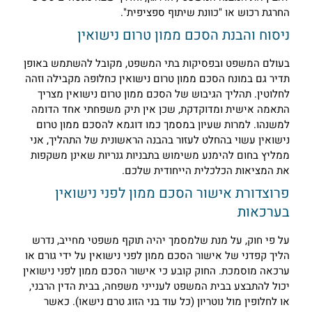
חרגת רכוש או "כוונת שיתוף ספציפית".
יסוח והבנת הסכם ממון טרום נישואין
עולם המשפט ובפסיקות בתי המשפט, מקובל להשתמש באופן
דיר גם במונח הסכם ממון טרום נישואין כחלופה מקבילה וזהה
חלוטין. תהליך הגיבוש של הסכם ממון טרום נישואין מצריך
תאמה אישית ומדוקדקת, שכן אין תיק משפחתי אחד הדומה
משנהו. למרות שעיון במסמך כמו דוגמא להסכם ממון טרום
ישואין עשוי בהחלט לעזור בהבנה הראשונית של התהליך, אני
מליץ בחום להימנע משימוש בתבניות גנריות שאינן משקפות
ת המציאות הכלכלית הייחודית שלכם.
רוצדורת אישור הסכם ממון לפני נישואין
ערכאות
ל פי חוק, על מנת שלמסמך יהיה תוקף משפטי מחייב, נדרש
ליך קפדני של אישור הסכם ממון לפני נישואין על ידי גורם או
רכאה מוסמכת. החוק קובע כי אישור הסכם ממון לפני נישואין
כול להתבצע בבית המשפט לענייני משפחה, בבית הדין הרבני,
ו לחלופין מול נוטריון (כל עוד בני הזוג טרם נישאו). כאשר