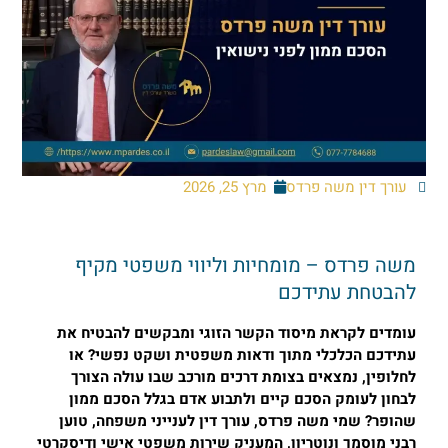
עורך דין משה פרדס
מרץ 25, 2026
שה פרדס – מומחיות וליווי משפטי מקיף
הבטחת עתידכם
ומדים לקראת מיסוד הקשר הזוגי ומבקשים להבטיח את
תידכם הכלכלי מתוך ודאות משפטית ושקט נפשי? או
חלופין, נמצאים בצומת דרכים מורכב שבו עולה הצורך
בחון לעומק הסכם קיים ולתבוע אדם בגלל הסכם ממון
הופר? שמי משה פרדס, עורך דין לענייני משפחה, טוען
בני מוסמך ונוטריון, המעניק שירות משפטי אישי ודיסקרטי