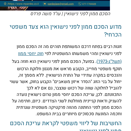
הסכם ממון לפני נישואין | עו"ד משה פרדס
דוע הסכם ממון לפני נישואין הוא צעד משפטי
כרחי?
וגות רבים בפתח דרכם המשותפת תוהים מה זה הסכם ממון
פני נישואין ומהי משמעותו המשפטית לפי
חוק יחסי ממון
תשל"ג-1973)
. בפועל, הסכם ממון לפני נישואין הוא חוזה בעל
וקף משפטי מחייב, הקובע מראש את מנגנון חלוקת הרכוש
הנכסים במקרה עתידי של התרת הנישואין. ללא מסמך זה,
חול על בני הזוג "הסדר איזון משאבים" הקבוע בחוק, אשר עשוי
הוביל לחלוקה שווה של רכוש שנצבר, גם אם לא לכך
תכוונתם. לכן, עריכת הסכם יחסי ממון טרום נישואין נועדה
העניק ודאות קניינית מוחלטת לשני הצדדים. כיום, חתימה על
סכם ממון לפני החתונה מהווה פרקטיקה משפטית שגרתית
חכמה המונעת סכסוכים מיותרים בבית המשפט.
חשיבות של ליווי משפטי לקראת עריכת הסכם