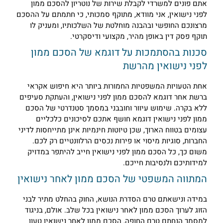
תם פונים למשרדי לקבלת שירות של נוטריון להסכם ממון
פני נישואין, אני מוודא, מתוקף סמכותי, כי חתמתם על ההסכם
רצונכם החופשי ובהבנה מוחלטת של השלכותיו, ומעניק לו
וקף פסק דין באופן מהיר, מקצועי ודיסקרטי.
כנות בהסתמכות על דוגמא של הסכם ממון
פני נישואין מהרשת
חת הטעויות המשפטיות החמורות ביותר היא חיפוש אקראי
רשת אחר דוגמא להסכם ממון לפני נישואין, והעתקת סעיפים
לא בקרה. שימוש עיוור וחובבני במסמך סטנדרטי של הסכם
מון לפני נישואין דוגמא חושף אתכם לסיכונים כלכליים
צומים בטווח הארוך, שכן טיוטות חינמיות אינן מתייחסות לדיני
חברות, סוגיות מיסוי או פירות נכסים הרלוונטיים רק לכם.
שום כך, כל הסכם ממון לפני נישואין חייב להיתפר במדויק
מידותיכם ולנסיבות חייכם.
מתווה המשפטי של הסכם ממון לאחר נישואין
מידה ונישאתם טרם הסדרת הנושא, החוק בהחלט מתיר לבני
זוג לערוך הסכם ממון לאחר נישואין בכל שלב. אולם, בניגוד
מסמך הנחתם טרם החופה, הסכם ממון לאחר נישואין טעון