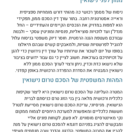
מון לפני נישואין
יסוח של מסמך רכושי כה מהותי דורש מומחיות ספציפית
ראייה אסטרטגית רחבה. בתור עורך דין הסכם ממון, תפקידי
וא למפות במדויק את הנכסים הקיימים והעתידיים – החל
נדל"ן ועד לזכויות סוציאליות, פנסיות ומוניטין עסקי – ולבנות
בורכם מעטפת הגנה הרמטית. חוסר דיוק משפטי בניסוח עלול
הוביל לפרשנויות שגויות, ולמאבקים קשים שבהם תיאלצו
סופו של יום לשכור את שירותיו של עורך דין גירושין כדי להגן
ל זכויותיכם בערכאות. חשוב לציין כי גם עבור ידועים בציבור
לא נישאו כדת וכדין, ניתן ורצוי לערוך הסכם ממון ללא
ישואין המבטיח את הסדרת ההפרדה הרכושית באופן קפדני.
מהות המשפטית של הסכם טרום נישואין
מטרה העליונה של הסכם טרום נישואין היא ליצור שקיפות
לכלית ורכושית מלאה בין בני הזוג טרם כניסתם לברית
נישואין. מניסיוני, עריכת הסכם טרום נישואין מסייעת לנטרל
ששות כלכליים ומאפשרת למערכת היחסים לצמוח ממקום
קי מאינטרסים מוסווים. לא פעם, לקוחות פונים אליי
מבקשים להציג בפניהם דוגמא להסכם טרום נישואין על מנת
הבין את המבנה המשפטי, הז'רגון, והדרך שבה מנסחים סעיפי