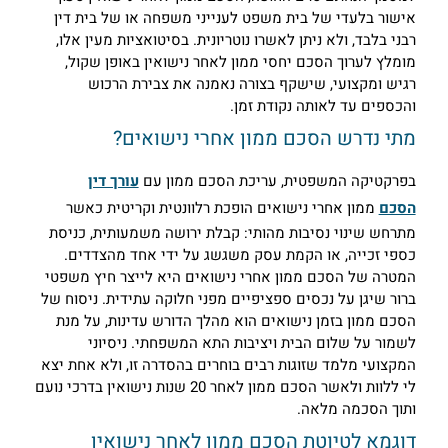
ישור בלעדי של בית משפט לענייני משפחה או של בית דין
בני בלבד, ולא ניתן לאשרו נוטריונית. בסיטואציות מעין אלו,
ומלץ לערוך הסכם יחסי ממון לאחר נישואין באופן שקול,
גיש ומקצועי, שישקף בצורה נאמנה את צבירת הרכוש
הכספים עד לאותה נקודת זמן.
תי נדרש הסכם ממון אחרי נישואים?
פרקטיקה המשפטית, עריכת הסכם ממון עם
עורך דין
סכם
ממון אחרי נישואים הופכת רלוונטית וקריטית כאשר
תרחש שינוי נסיבות מהותי: קבלת ירושה משמעותית, כניסת
ספי זכייה, או הקמת עסק משגשג על ידי אחד מהצדדים.
מטרה של הסכם ממון אחרי נישואים היא לייצר חיץ משפטי
רור שיגן על נכסים ספציפיים מפני חלוקה עתידית. ניסוח של
סכם ממון בזמן נישואים הוא מהלך הדורש עדינות, על מנת
שמור על שלום הבית ויציבות התא המשפחתי. ניסיוני
מקצועי מלמד שזוגות רבים בוחרים בהסדרה זו, ולא אחת יצא
לי ללוות ולאשר הסכם ממון לאחר 20 שנות נישואין בדרכי נועם
תוך הסכמה מלאה.
וגמא לטיוטת הסכם ממון לאחר נישואין