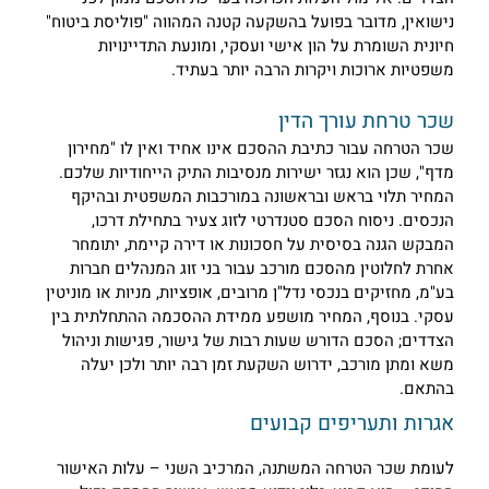
ישואין, מדובר בפועל בהשקעה קטנה המהווה "פוליסת ביטוח"
יונית השומרת על הון אישי ועסקי, ומונעת התדיינויות
שפטיות ארוכות ויקרות הרבה יותר בעתיד.
כר טרחת עורך הדין
כר הטרחה עבור כתיבת ההסכם אינו אחיד ואין לו "מחירון
דף", שכן הוא נגזר ישירות מנסיבות התיק הייחודיות שלכם.
מחיר תלוי בראש ובראשונה במורכבות המשפטית ובהיקף
נכסים. ניסוח הסכם סטנדרטי לזוג צעיר בתחילת דרכו,
מבקש הגנה בסיסית על חסכונות או דירה קיימת, יתומחר
חרת לחלוטין מהסכם מורכב עבור בני זוג המנהלים חברות
ע"מ, מחזיקים בנכסי נדל"ן מרובים, אופציות, מניות או מוניטין
סקי. בנוסף, המחיר מושפע ממידת ההסכמה ההתחלתית בין
צדדים; הסכם הדורש שעות רבות של גישור, פגישות וניהול
שא ומתן מורכב, ידרוש השקעת זמן רבה יותר ולכן יעלה
התאם.
גרות ותעריפים קבועים
עומת שכר הטרחה המשתנה, המרכיב השני – עלות האישור