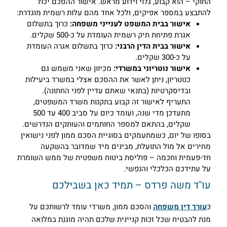
חוקי – הוא קבוע, גלוי וידוע מראש. אישור ההסכם יכול
התבצע במספר אפיקים, ולכל אחד מהם עלות רשמית מוגדרת:
אישור בבית המשפט לענייני משפחה:
כרוך בתשלום
אגרת פתיחת תיק רשמית העומדת על כ-500 שקלים.
אישור בבית הדין הרבני:
כרוך בתשלום אגרה העומדת
על כ-300 שקלים.
אישור נוטריוני במשרדי:
מכיוון שאני משמש גם
כנוטריון, ניתן לאשר את ההסכם אצלי במשרד ביעילות
ובדיסקרטיות (בתנאי שאתם עדיין לפני החתונה).
התעריף לאישור זה קבוע בתקנות משרד המשפטים,
מתעדכן מדי שנה, ועומד כיום על סביב 400 עד 500
שקלים, בהתאם למספר החותמים והעותקים הנדרשים.
סופו של יום, כשמתעמקים בסוגיית הסכם ממון לפני נישואין
חירים אל מול התועלת, מבינים מיד שמדובר בהשקעה
ד-פעמית וחכמה – פוליסת ביטוח משפטית של ממש השומרת
ל עתידכם הכלכלי והנפשי.
ו"ד משה פרדס – תמיד כאן בשבילכם
עורך דין משפחה
והסכם ממון, משרדי עומד לרשותכם על
נת להבטיח שכל זכות קניינית שלכם תהיה מוגנת במלואה