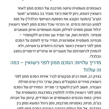
שבוחנים משפטית טיוטה מורכבת של הסכם ממון לאחר
ישואין דוגמא, ניתן לראות כיצד מוגדר בה במפורש "מועד
קרע" (המועד הקובע את הפסקת השיתוף הכלכלי) על מנת
מנוע הברחת נכסים. זה הכרחי שכל הסכם ממון לאחר נישואין
כלול מנגנון מפורט לסילוק חובות משותפים ואיזון משאבים
נסיוני. ולמרות זאת, אני תמיד שב ומדגיש ללקוחותיי –
בחינה משפטית אסטרטגית, תמיד עדיף לחתום על הסכם
מון לפני נישואין כאשר מערכת היחסים בראשיתה, ולא
המתין להיווצרותם של משברים או שינויים דרסטיים במצב
כלכלי.
דריך עלויות: הסכם ממון לפני נישואין – כמה
ה עולה?
צדק רב, זוגות רבים מבקשים לברר אודות הסכם ממון לפני
ישואין מחירים המקובלים בשוק עורכי הדין טרם תחילת
עבודה. חשוב להבין ולשקף כי סוגיית המחירים של הסכם
מון לפני נישואין תלויה לחלוטין במורכבות המשפטית של
תיק: כמות הנכסים המשותפים או הנפרדים, קיומן של חברות
ע"מ, מניות, נאמנויות מורכבות, וזמן ניהול המשא ומתן בין
צדדים. אל מול העלות הכרוכה בעריכת הסכם ממון לפני