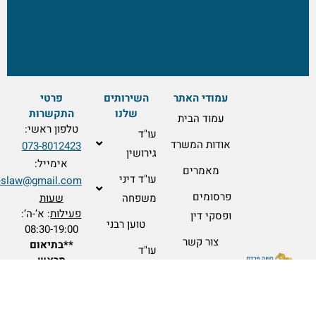
עמודי האתר
השירותים
פרטי
שלנו
התקשרות
עמוד הבית
טלפון ראשי:
עו"ד
אודות המשרד
073-8012423
גירושין
אימייל:
מאמרים
עו"ד דיני
pardeslaw@gmail.com
פרסומים
משפחה
שעות
פעילות
: א’-ה’:
ופסקי דין
טוען רבני
08:30-19:00
צור קשר
**בתיאום
עו"ד
מראש
הסכם
בלבד**
ממון
כתובת
: כנפי
נשרים 24
נוטריון